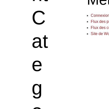
C
Connexio
Flux des p
Flux des 
at
Site de W
e
g