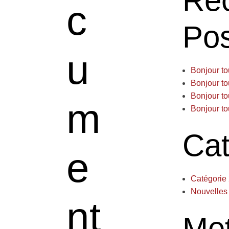
Re
c
Pos
u
Bonjour to
Bonjour to
Bonjour to
m
Bonjour to
Cat
e
Catégorie
Nouvelles
nt
Me