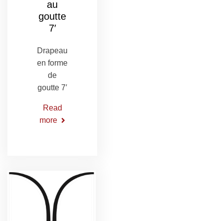
au
goutte
7′
Drapeau
en forme
de
goutte 7′
Read
more