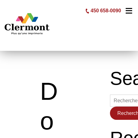
Skip
450 658-0090
to
content
Se
D
Rechercher :
o